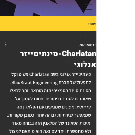
פוסט
ראשי
5 במאי 2023
ראשי
Charlatan-סינתיסייזר
פלאגינים חינמיים
אנלוגי
סאמפלים חינמיים
סינתיסייזר אנלוגי בשם Charlatan פשוט וקל 
לתפעול של חברת BlauKraut Engineering. 
טיפים והמלצות למפיקים
הסינתיסייזר הספציפי הזה מותאם יותר לכאלו 
פריסטים חינמיים
שאוהבים לסובב כפתורים ופחות לסמוך על 
פריסטים מובנים שמגיעים עם הפלאגין מה 
תאוריה מוזיקלית
שמאפשר יצירתיות גבוהה יותר וכמובן מקוריות.
 איכות הסאונד של הפלאגין הזה גבוהה מאוד 
ולא מתפשרת ויחד עם זאת הוא מותאם לניצול 