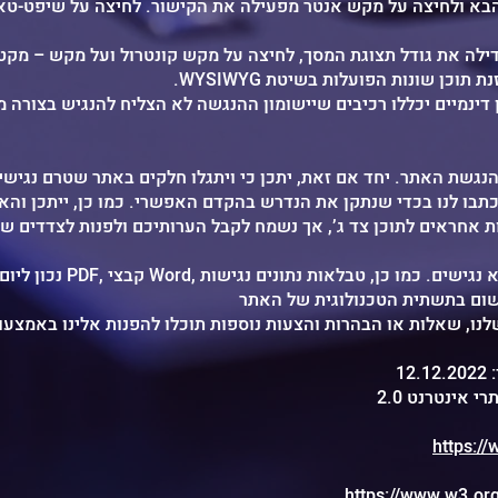
ילה את גודל תצוגת המסך, לחיצה על מקש קונטרול ועל מקש – מקט
ת הזנת תוכן שונות הפועלות בשיטת
ן דינמיים יכללו רכיבים שיישומון ההנגשה לא הצליח להנגיש בצורה
גשת האתר. יחד אם זאת, יתכן כי ויתגלו חלקים באתר שטרם נגישי
ו לנו בכדי שנתקן את הנדרש בהקדם האפשרי. כמו כן, ייתכן והאת
ות אחראים לתוכן צד ג’, אך נשמח לקבל הערותיכם ולפנות לצדדים 
נכון ליום כתיבת הצהרה זו, קבצי F
שום בתשתית הטכנולוגית של האתר
לנו, שאלות או הבהרות והצעות נוספות תוכלו להפנות אלינו באמצע
1
https:/
https://www.w3.o