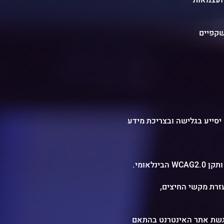
אין ספק כי צריכת המידע מרשת האינטרנט הולכת וגוברת בקצב מדהים בכל רובד בחיינו. אתר אינטרנט נגיש יסייע בגלישה ובצריכת מידע
.הבינלאומי WCAG2.0 ותקן AA התאמות הנגישות בוצעו עפ”י המלצות התקן הישראלי (תו תקן ישראלי 5568) לנגישות תכנים באינטרנט
זרת מקשי החיצים,
USERWAY ACCESSIBILITY ) אנו משתמשים באתר זה ברכיב