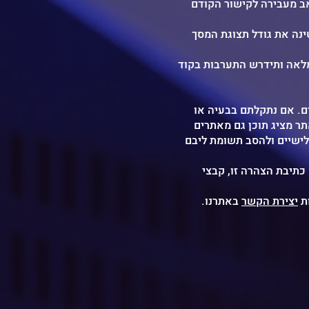
ינה את גודל תצוגת המסך
 מלאה ותידרש התערבות בקוד
ם. אם נתקלתם בבעיה או
ר מציג תוכן גם מאתרים
שלישיים ולהסב תשומת ליבם
PD, קבצי Word, קבצי המדיה (סרטונים) שבאתר עדיין לא נגישים. כמו כן, טבלאות נתונים נגישות
ות
יצירת הקשר
באתרנו