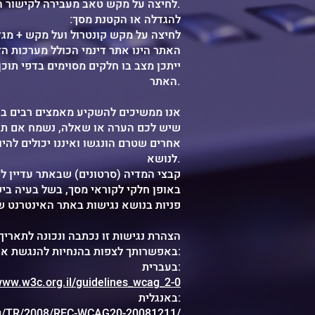
לחיצה על מקש טאב מעבירה לקישור הבא ולחיצה על מקש אנטר מפעילה את הקישור. לחיצה על שיפט-טאב מעבירה לקישור הקודם.
:להגדלה או הקטנת מסך
לחיצה על מקש קונטרול ועל מקש + מגד
.WYSIWYG האתר הינו אתר דינמי הכולל מערכו
ייתכן מצב בו חלקים מסוימים בדפי תוכ
האתר.
אנו ממשיכים להשקיע מאמצים רבים בהנ
שיש לכם הערה או שאלה, נשמח אם תכתב
אחרים שטרם הונגשו ואיננו יכולים להי
לנושא.
באופן חלקי לקוראי מסך, בשל בעיה בי
.פניות בנושא נגישות באתר האינטרנט ש
הצהרת נגישות זו נכתבה ונכונה לתאריך: 2.12.2022
באפשרותך לצפות בהנחיות להנגשת אתרי אינטרנט 2.0:
בעברית:
/www.w3c.org.il/guidelines_wcag_2-0
באנגלית:
rg/TR/2008/REC-WCAG20-20081211/