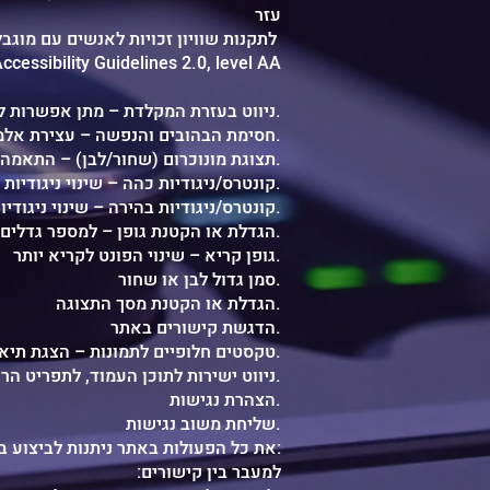
עזר
לתקנות שוויון זכויות לאנשים עם מוגבלות (התאמות נגישות לשירות) ולתקן
cessibility Guidelines 2.0, level AA
ניווט בעזרת המקלדת – מתן אפשרות לניווט על ידי מקלדת.
חסימת הבהובים והנפשה – עצירת אלמנטים נעים וחסימת הבהובים.
תצוגת מונוכרום (שחור/לבן) – התאמה לעיוורי צבעים.
קונטרס/ניגודיות כהה – שינוי ניגודיות צבעים על בסיס רקע כהה.
קונטרס/ניגודיות בהירה – שינוי ניגודיות צבעים על בסיס רקע בהיר.
הגדלת או הקטנת גופן – למספר גדלים נוספים.
גופן קריא – שינוי הפונט לקריא יותר.
סמן גדול לבן או שחור.
הגדלת או הקטנת מסך התצוגה.
הדגשת קישורים באתר.
טקסטים חלופיים לתמונות – הצגת תיאור אלטרנטיבי לתמונות.
ניווט ישירות לתוכן העמוד, לתפריט הראשי ולחיפוש, באמצעות שימוש במקלדת.
הצהרת נגישות.
שליחת משוב נגישות.
את כל הפעולות באתר ניתנות לביצוע באמצעות מקלדת באופן הבא:​
:למעבר בין קישורים